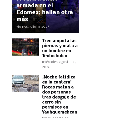
armada en el
Edomex; hallan otra
más
viernes, julio 31, 2026
Tren amputa las
piernas y mata a
un hombre en
Teolocholco
miércoles, agosto 05,
2026
​¡Noche fatídica
en la cantera!
Rocas matan a
dos personas
tras desgaje de
cerro sin
permisos en
Yauhquemehcan