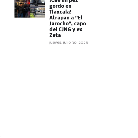
​¡Cae un pez
gordo en
Tlaxcala!
Atrapan a "El
Jarocho", capo
del CJNG y ex
Zeta
jueves, julio 30, 2026