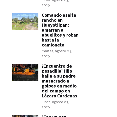
lunes, agosto 03,
2026
Comando asalta
rancho en
Hueyotlipan;
amarran a
abuelitos y roban
hasta la
camioneta
martes, agosto 04,
2026
​¡Encuentro de
pesadilla! Hijo
halla a su padre
masacrado a
golpes en medio
del campo en
Lázaro Cárdenas
lunes, agosto 03,
2026