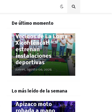
De último momento
CAPITALTLX
Vecinos de La Loma
Xicohténcatl
estrenan
instalaciones
deportivas
jueves, agosto 06, 2026
POLICÍACA
¡El GPS los delató!
Lo más leído de la semana
Rastrean hasta
Apizaco moto
robada a mano