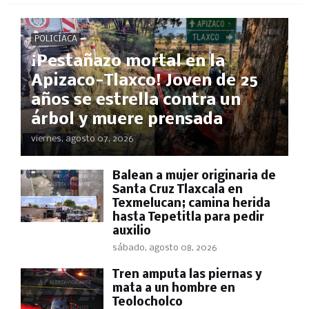
POLICÍACA
¡Pestañazo mortal en la
Apizaco-Tlaxco! Joven de 25
años se estrella contra un
árbol y muere prensada
viernes, agosto 07, 2026
Balean a mujer originaria de
Santa Cruz Tlaxcala en
Texmelucan; camina herida
hasta Tepetitla para pedir
auxilio
sábado, agosto 08, 2026
Tren amputa las piernas y
mata a un hombre en
Teolocholco