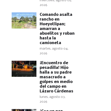
miércoles, agosto 05,
2026
Comando asalta
rancho en
Hueyotlipan;
amarran a
abuelitos y roban
hasta la
camioneta
martes, agosto 04,
2026
​¡Encuentro de
pesadilla! Hijo
halla a su padre
masacrado a
golpes en medio
del campo en
Lázaro Cárdenas
lunes, agosto 03,
2026