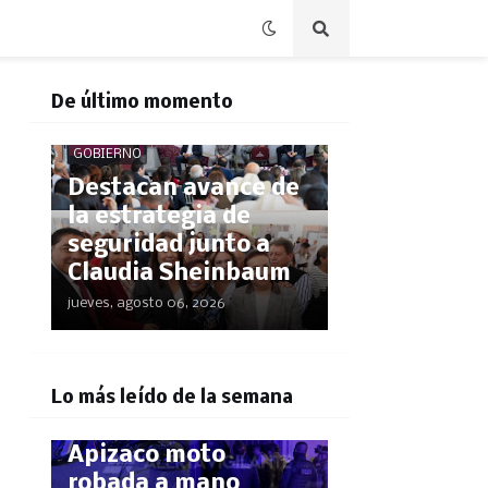
De último momento
GOBIERNO
Destacan avance de
la estrategia de
seguridad junto a
Claudia Sheinbaum
jueves, agosto 06, 2026
POLICÍACA
¡El GPS los delató!
Lo más leído de la semana
Rastrean hasta
Apizaco moto
robada a mano