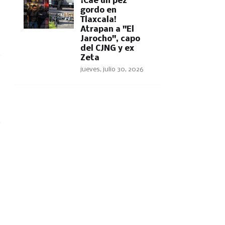
​¡Cae un pez
gordo en
Tlaxcala!
Atrapan a "El
Jarocho", capo
del CJNG y ex
Zeta
jueves, julio 30, 2026