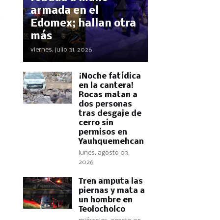
armada en el
Edomex; hallan otra
más
viernes, julio 31, 2026
​¡Noche fatídica
en la cantera!
Rocas matan a
dos personas
tras desgaje de
cerro sin
permisos en
Yauhquemehcan
lunes, agosto 03,
2026
Tren amputa las
piernas y mata a
un hombre en
Teolocholco