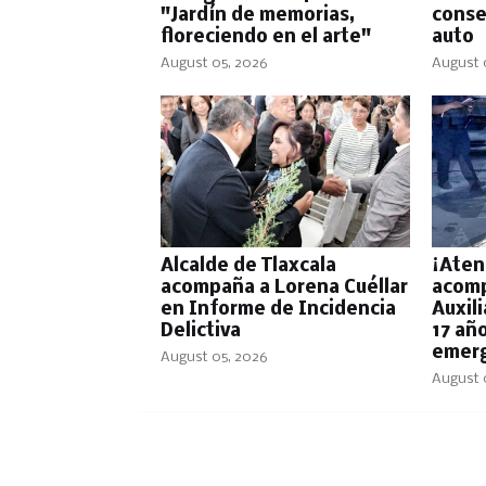
"Jardín de memorias,
conse
floreciendo en el arte"
auto
August 05, 2026
August 
Alcalde de Tlaxcala
¡Aten
acompaña a Lorena Cuéllar
acomp
en Informe de Incidencia
Auxil
Delictiva
17 añ
emerg
August 05, 2026
August 