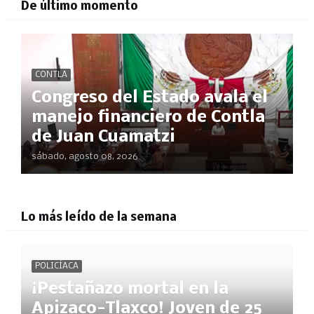
De último momento
CONTLA
Congreso del Estado avala el
manejo financiero de Contla
de Juan Cuamatzi
sábado, agosto 08, 2026
Lo más leído de la semana
POLICÍACA
¡Pestañazo mortal en la
Apizaco-Tlaxco! Joven de 25