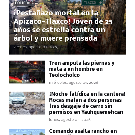
POLICÍACA
¡Pestañazo mortal en la
Apizaco-Tlaxco! Joven de 25
años se estrella contra un
árbol y muere prensada
viernes, agosto 07, 2026
Tren amputa las piernas y
mata a un hombre en
Teolocholco
miércoles, agosto 05, 2026
​¡Noche fatídica en la cantera!
Rocas matan a dos personas
tras desgaje de cerro sin
permisos en Yauhquemehcan
lunes, agosto 03, 2026
Comando asalta rancho en