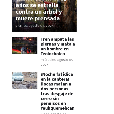
años se estrella
contra un árbol y
muere prensada
viernes, agosto 07, 2026
Tren amputa las
piernas y mata a
un hombre en
Teolocholco
miércoles, agosto 05,
2026
​¡Noche fatídica
en la cantera!
Rocas matan a
dos personas
tras desgaje de
cerro sin
permisos en
Yauhquemehcan