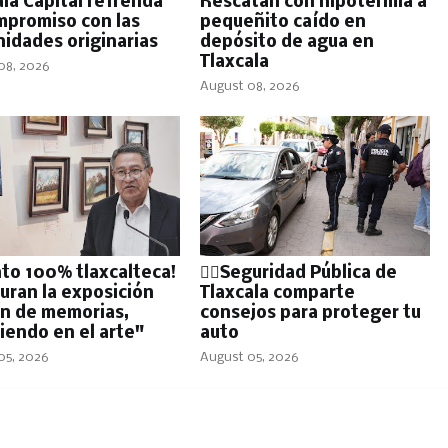
ala Capital refrenda
Rescatan con hipotermia a
mpromiso con las
pequeñito caído en
idades originarias
depósito de agua en
Tlaxcala
08, 2026
August 08, 2026
nto 100% tlaxcalteca!
👮‍♂️Seguridad Pública de
uran la exposición
Tlaxcala comparte
ín de memorias,
consejos para proteger tu
ciendo en el arte"
auto
05, 2026
August 05, 2026