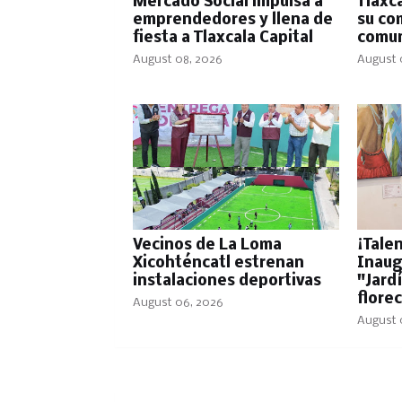
Mercado Social impulsa a
Tlaxc
emprendedores y llena de
su co
fiesta a Tlaxcala Capital
comun
August 08, 2026
August 
Vecinos de La Loma
¡Tale
Xicohténcatl estrenan
Inaug
instalaciones deportivas
"Jard
flore
August 06, 2026
August 