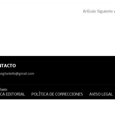
Artículo Siguiente
NTACTO
avigilantetlx@gmail.com
lante
ICA EDITORIAL
POLÍTICA DE CORRECCIONES
AVISO LEGAL