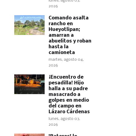
lunes, agosto 03,
2026
Comando asalta
rancho en
Hueyotlipan;
amarran a
abuelitos y roban
hasta la
camioneta
martes, agosto 04,
2026
​¡Encuentro de
pesadilla! Hijo
halla a su padre
masacrado a
golpes en medio
del campo en
Lázaro Cárdenas
lunes, agosto 03,
2026