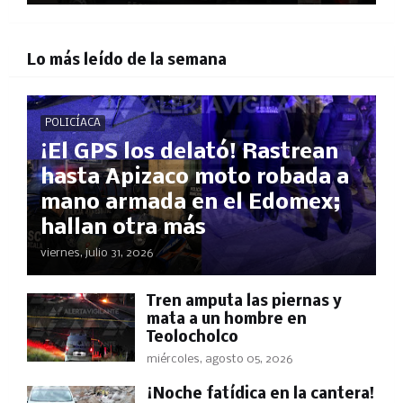
Lo más leído de la semana
POLICÍACA
¡El GPS los delató! Rastrean
hasta Apizaco moto robada a
mano armada en el Edomex;
hallan otra más
viernes, julio 31, 2026
Tren amputa las piernas y
mata a un hombre en
Teolocholco
miércoles, agosto 05, 2026
​¡Noche fatídica en la cantera!