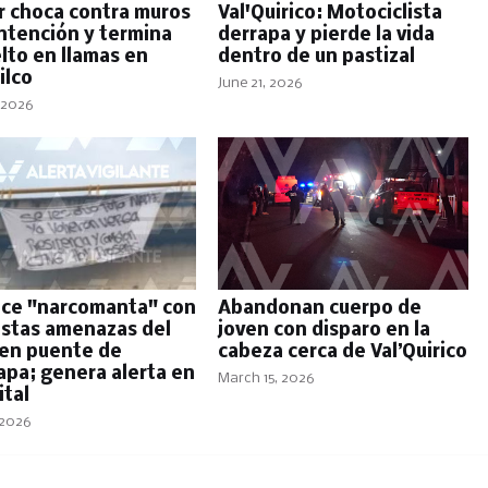
er choca contra muros
Val'Quirico: Motociclista
ntención y termina
derrapa y pierde la vida
lto en llamas en
dentro de un pastizal
ilco
June 21, 2026
 2026
ce "narcomanta" con
Abandonan cuerpo de
stas amenazas del
joven con disparo en la
en puente de
cabeza cerca de Val’Quirico
apa; genera alerta en
March 15, 2026
ital
 2026