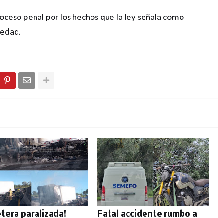
ceso penal por los hechos que la ley señala como
iedad.
etera paralizada!
Fatal accidente rumbo a