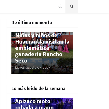
De último momento
HUAMANTLA
Niñas y niños de
Huamantla visitan la
emblemática
ganadería Rancho
Seco
jueves, agosto 06, 2026
POLICÍACA
¡El GPS los delató!
Lo más leído de la semana
Rastrean hasta
Apizaco moto
robada a mano