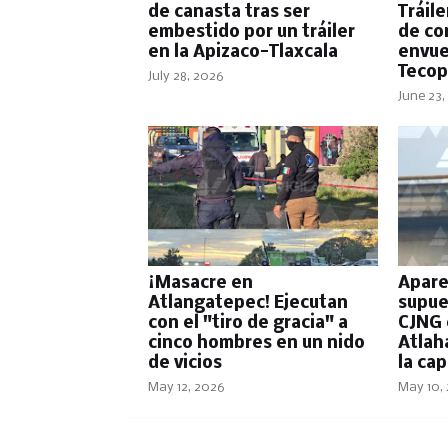
de canasta tras ser
Tráil
embestido por un tráiler
de co
en la Apizaco-Tlaxcala
envue
Tecop
July 28, 2026
June 23,
¡Masacre en
Apare
Atlangatepec! Ejecutan
supue
con el "tiro de gracia" a
CJNG 
cinco hombres en un nido
Atlah
de vicios
la cap
May 12, 2026
May 10,