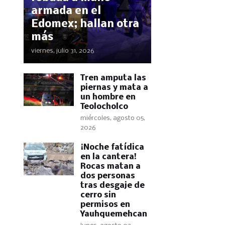
armada en el
Edomex; hallan otra
más
viernes, julio 31, 2026
Tren amputa las
piernas y mata a
un hombre en
Teolocholco
miércoles, agosto 05,
2026
​¡Noche fatídica
en la cantera!
Rocas matan a
dos personas
tras desgaje de
cerro sin
permisos en
Yauhquemehcan