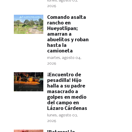
lunes, agosto 03,
2026
Comando asalta
rancho en
Hueyotlipan;
amarran a
abuelitos y roban
hasta la
camioneta
martes, agosto 04,
2026
​¡Encuentro de
pesadilla! Hijo
halla a su padre
masacrado a
golpes en medio
del campo en
Lázaro Cárdenas
lunes, agosto 03,
2026