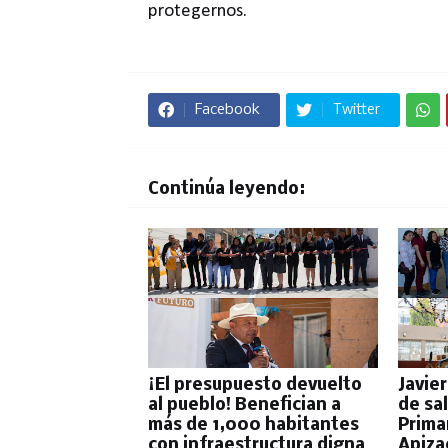
protegernos.
Facebook
Twitter
Continúa leyendo:
¡El presupuesto devuelto
Javie
al pueblo! Benefician a
de sal
más de 1,000 habitantes
Prima
con infraestructura digna
Apiza