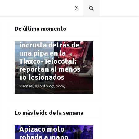
POLICÍACA
De último momento
Autobús SUPRA se
incrusta detrás de
una pipa en la
Tlaxco-Tejocotal;
reportan al menos
10 lesionados
viernes, agosto 07, 2026
POLICÍACA
¡El GPS los delató!
Lo más leído de la semana
Rastrean hasta
Apizaco moto
robada a mano