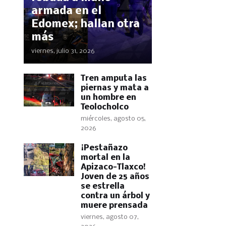
armada en el
Edomex; hallan otra
más
viernes, julio 31, 2026
Tren amputa las
piernas y mata a
un hombre en
Teolocholco
miércoles, agosto 05,
2026
¡Pestañazo
mortal en la
Apizaco-Tlaxco!
Joven de 25 años
se estrella
contra un árbol y
muere prensada
viernes, agosto 07,