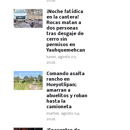
2026
​¡Noche fatídica
en la cantera!
Rocas matan a
dos personas
tras desgaje de
cerro sin
permisos en
Yauhquemehcan
lunes, agosto 03,
2026
Comando asalta
rancho en
Hueyotlipan;
amarran a
abuelitos y roban
hasta la
camioneta
martes, agosto 04,
2026