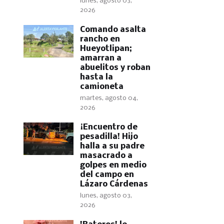
lunes, agosto 03,
2026
Comando asalta
rancho en
Hueyotlipan;
amarran a
abuelitos y roban
hasta la
camioneta
martes, agosto 04,
2026
​¡Encuentro de
pesadilla! Hijo
halla a su padre
masacrado a
golpes en medio
del campo en
Lázaro Cárdenas
lunes, agosto 03,
2026