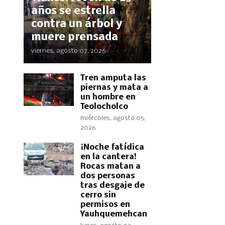
años se estrella
contra un árbol y
muere prensada
viernes, agosto 07, 2026
Tren amputa las
piernas y mata a
un hombre en
Teolocholco
miércoles, agosto 05,
2026
​¡Noche fatídica
en la cantera!
Rocas matan a
dos personas
tras desgaje de
cerro sin
permisos en
Yauhquemehcan