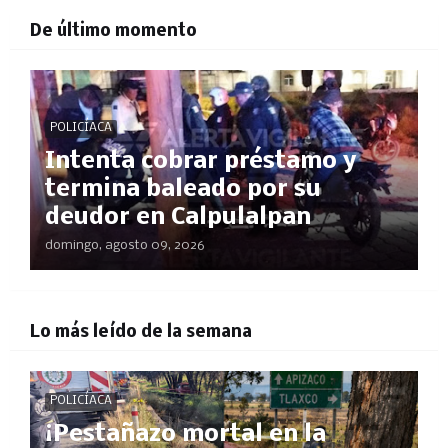
De último momento
POLICÍACA
Intenta cobrar préstamo y
termina baleado por su
deudor en Calpulalpan
domingo, agosto 09, 2026
Lo más leído de la semana
POLICÍACA
¡Pestañazo mortal en la