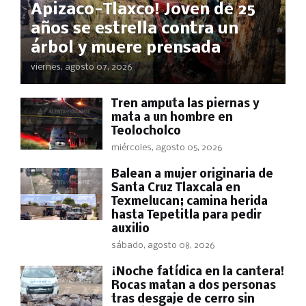
Apizaco-Tlaxco! Joven de 25
años se estrella contra un
árbol y muere prensada
viernes, agosto 07, 2026
Tren amputa las piernas y
mata a un hombre en
Teolocholco
miércoles, agosto 05, 2026
Balean a mujer originaria de
Santa Cruz Tlaxcala en
Texmelucan; camina herida
hasta Tepetitla para pedir
auxilio
sábado, agosto 08, 2026
​¡Noche fatídica en la cantera!
Rocas matan a dos personas
tras desgaje de cerro sin