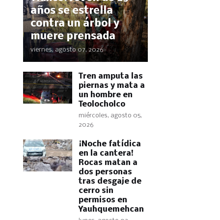
años se estrella
contra un árbol y
muere prensada
viernes, agosto 07, 2026
Tren amputa las
piernas y mata a
un hombre en
Teolocholco
miércoles, agosto 05,
2026
​¡Noche fatídica
en la cantera!
Rocas matan a
dos personas
tras desgaje de
cerro sin
permisos en
Yauhquemehcan