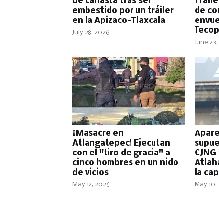
de canasta tras ser
Tráil
embestido por un tráiler
de co
en la Apizaco-Tlaxcala
envue
Tecop
July 28, 2026
June 23,
¡Masacre en
Apare
Atlangatepec! Ejecutan
supue
con el "tiro de gracia" a
CJNG 
cinco hombres en un nido
Atlah
de vicios
la cap
May 12, 2026
May 10,