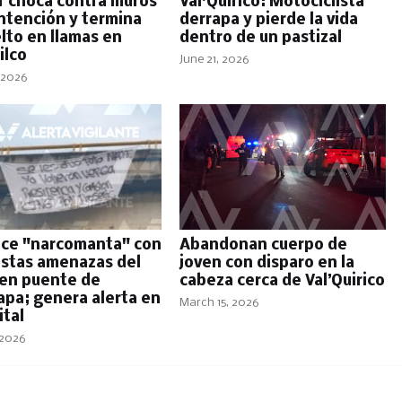
er choca contra muros
Val'Quirico: Motociclista
ntención y termina
derrapa y pierde la vida
lto en llamas en
dentro de un pastizal
ilco
June 21, 2026
 2026
ce "narcomanta" con
Abandonan cuerpo de
stas amenazas del
joven con disparo en la
en puente de
cabeza cerca de Val’Quirico
apa; genera alerta en
March 15, 2026
ital
 2026