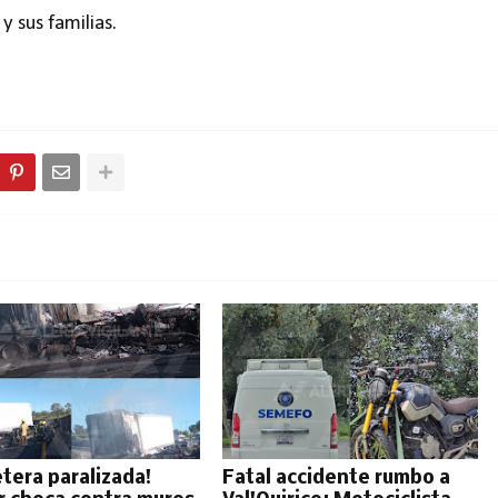
y sus familias.
etera paralizada!
Fatal accidente rumbo a