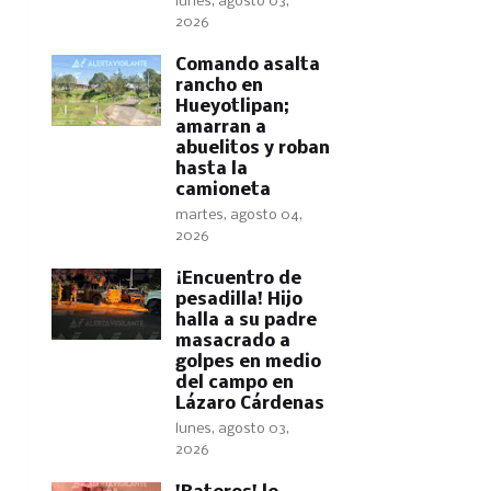
lunes, agosto 03,
2026
Comando asalta
rancho en
Hueyotlipan;
amarran a
abuelitos y roban
hasta la
camioneta
martes, agosto 04,
2026
​¡Encuentro de
pesadilla! Hijo
halla a su padre
masacrado a
golpes en medio
del campo en
Lázaro Cárdenas
lunes, agosto 03,
2026