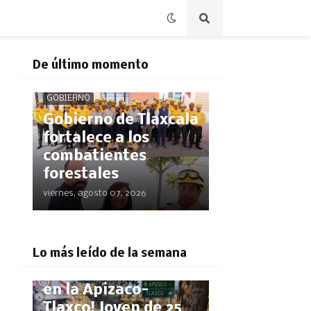
De último momento
GOBIERNO
Gobierno de Tlaxcala
fortalece a los
combatientes
forestales
viernes, agosto 07, 2026
POLICÍACA
Lo más leído de la semana
¡Pestañazo mortal
en la Apizaco-
Tlaxco! Joven de 25