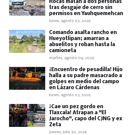
Rocas matan a dos personas
tras desgaje de cerro sin
permisos en Yauhquemehcan
lunes, agosto 03, 2026
Comando asalta rancho en
Hueyotlipan; amarran a
abuelitos y roban hasta la
camioneta
martes, agosto 04, 2026
​¡Encuentro de pesadilla! Hijo
halla a su padre masacrado a
golpes en medio del campo
en Lázaro Cárdenas
lunes, agosto 03, 2026
​¡Cae un pez gordo en
Tlaxcala! Atrapan a "El
Jarocho", capo del CJNG y ex
Zeta
jueves, julio 30, 2026