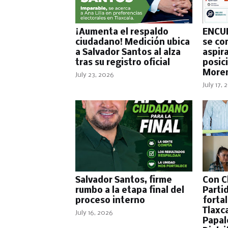
¡Aumenta el respaldo
ENCUE
ciudadano! Medición ubica
se co
a Salvador Santos al alza
aspir
tras su registro oficial
posic
More
July 23, 2026
July 17,
Salvador Santos, firme
Con C
rumbo a la etapa final del
Parti
proceso interno
forta
Tlaxc
July 16, 2026
Papal