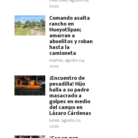
miércoles, agosto 05,
2026
Comando asalta
rancho en
Hueyotlipan;
amarran a
abuelitos y roban
hasta la
camioneta
martes, agosto 04,
2026
​¡Encuentro de
pesadilla! Hijo
halla a su padre
masacrado a
golpes en medio
del campo en
Lázaro Cárdenas
lunes, agosto 03,
2026