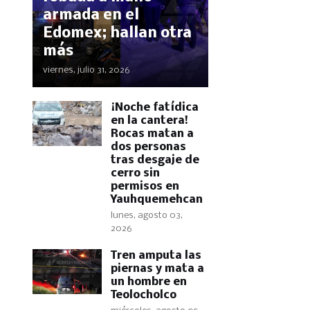
armada en el
Edomex; hallan otra
más
viernes, julio 31, 2026
​¡Noche fatídica
en la cantera!
Rocas matan a
dos personas
tras desgaje de
cerro sin
permisos en
Yauhquemehcan
lunes, agosto 03,
2026
Tren amputa las
piernas y mata a
un hombre en
Teolocholco