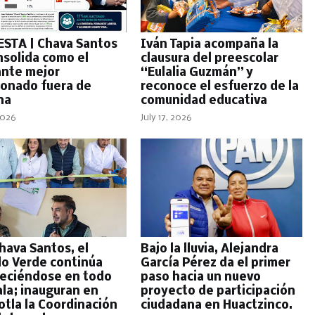
STA | Chava Santos
Iván Tapia acompaña la
nsolida como el
clausura del preescolar
ante mejor
“Eulalia Guzmán” y
ionado fuera de
reconoce el esfuerzo de la
na
comunidad educativa
 2026
July 17, 2026
hava Santos, el
Bajo la lluvia, Alejandra
do Verde continúa
García Pérez da el primer
leciéndose en todo
paso hacia un nuevo
ala; inauguran en
proyecto de participación
otla la Coordinación
ciudadana en Huactzinco.