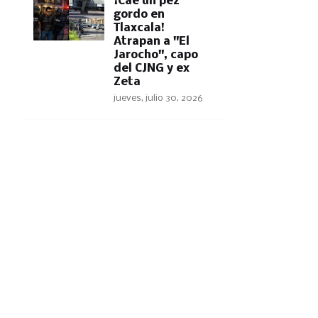
​¡Cae un pez
gordo en
Tlaxcala!
Atrapan a "El
Jarocho", capo
del CJNG y ex
Zeta
jueves, julio 30, 2026