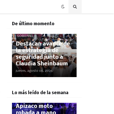
De último momento
GOBIERNO
Destacan avance de
la estrategia de
seguridad junto a
Claudia Sheinbaum
jueves, agosto 06, 2026
POLICÍACA
¡El GPS los delató!
Lo más leído de la semana
Rastrean hasta
Apizaco moto
robada a mano