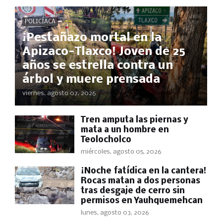
POLICÍACA
¡Pestañazo mortal en la
Apizaco-Tlaxco! Joven de 25
años se estrella contra un
árbol y muere prensada
viernes, agosto 07, 2026
Tren amputa las piernas y
mata a un hombre en
Teolocholco
miércoles, agosto 05, 2026
​¡Noche fatídica en la cantera!
Rocas matan a dos personas
tras desgaje de cerro sin
permisos en Yauhquemehcan
lunes, agosto 03, 2026