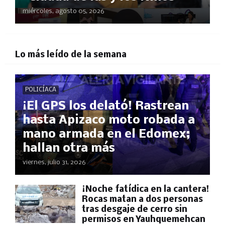
miércoles, agosto 05, 2026
Lo más leído de la semana
POLICÍACA
¡El GPS los delató! Rastrean
hasta Apizaco moto robada a
mano armada en el Edomex;
hallan otra más
viernes, julio 31, 2026
​¡Noche fatídica en la cantera!
Rocas matan a dos personas
tras desgaje de cerro sin
permisos en Yauhquemehcan