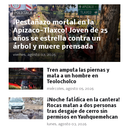
POLICÍACA
¡Pestañazo mortal en la
Apizaco-Tlaxco! Joven de 25
años se estrella contra un
árbol y muere prensada
viernes, agosto 07, 2026
Tren amputa las piernas y
mata a un hombre en
Teolocholco
miércoles, agosto 05, 2026
​¡Noche fatídica en la cantera!
Rocas matan a dos personas
tras desgaje de cerro sin
permisos en Yauhquemehcan
lunes, agosto 03, 2026