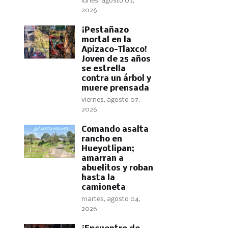
lunes, agosto 03,
2026
¡Pestañazo
mortal en la
Apizaco-Tlaxco!
Joven de 25 años
se estrella
contra un árbol y
muere prensada
viernes, agosto 07,
2026
Comando asalta
rancho en
Hueyotlipan;
amarran a
abuelitos y roban
hasta la
camioneta
martes, agosto 04,
2026