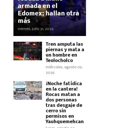
armada en el
Edomex; hallan otra
más
viernes, julio 31, 2026
Tren amputa las
piernas y mata a
un hombre en
Teolocholco
miércoles, agosto 05,
2026
​¡Noche fatídica
en la cantera!
Rocas matan a
dos personas
tras desgaje de
cerro sin
permisos en
Yauhquemehcan