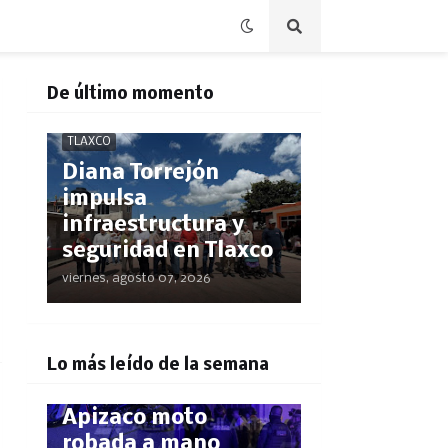
De último momento
TLAXCO
Diana Torrejón
impulsa
infraestructura y
seguridad en Tlaxco
viernes, agosto 07, 2026
POLICÍACA
¡El GPS los delató!
Lo más leído de la semana
Rastrean hasta
Apizaco moto
robada a mano