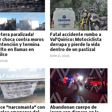
etera paralizada!
Fatal accidente rumbo a
er choca contra muros
Val'Quirico: Motociclista
ntención y termina
derrapa y pierde la vida
lto en llamas en
dentro de un pastizal
ilco
June 21, 2026
 2026
ce "narcomanta" con
Abandonan cuerpo de