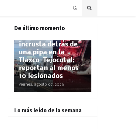
POLICÍACA
De último momento
Autobús SUPRA se
incrusta detrás de
una pipa en la
Tlaxco-Tejocotal;
reportan al menos
10 lesionados
viernes, agosto 07, 2026
Lo más leído de la semana