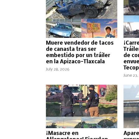
Muere vendedor de tacos
¡Carr
de canasta tras ser
Tráil
embestido por un tráiler
de co
en la Apizaco-Tlaxcala
envue
Tecop
July 28, 2026
June 23,
¡Masacre en
Apare