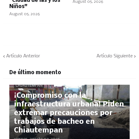
"Ciudad de las y los
August 05, 2026
Niños"
August 05, 2026
Artículo Anterior
Artículo Siguiente
De último momento
CHIAUTEMPAN
¡Compromiso con la
infraestructura urbana! Piden
extremar precauciones por
trabajos de bacheo en
Chiautempan