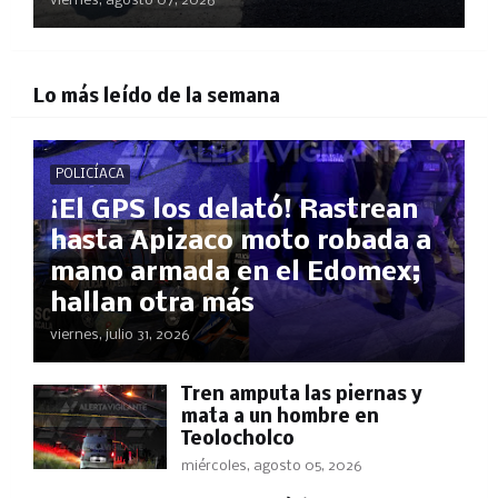
viernes, agosto 07, 2026
Lo más leído de la semana
POLICÍACA
¡El GPS los delató! Rastrean
hasta Apizaco moto robada a
mano armada en el Edomex;
hallan otra más
viernes, julio 31, 2026
Tren amputa las piernas y
mata a un hombre en
Teolocholco
miércoles, agosto 05, 2026