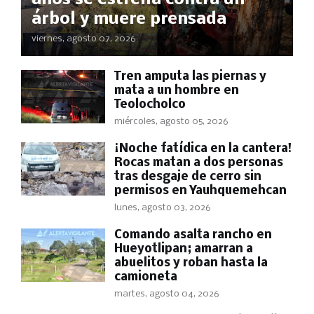
árbol y muere prensada
viernes, agosto 07, 2026
Tren amputa las piernas y
mata a un hombre en
Teolocholco
miércoles, agosto 05, 2026
​¡Noche fatídica en la cantera!
Rocas matan a dos personas
tras desgaje de cerro sin
permisos en Yauhquemehcan
lunes, agosto 03, 2026
Comando asalta rancho en
Hueyotlipan; amarran a
abuelitos y roban hasta la
camioneta
martes, agosto 04, 2026