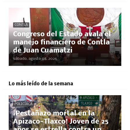
CONTLA
Congreso del Estado avala el
manejo financiero de Contla
de Juan Cuamatzi
sábado, agosto 08, 2026
Lo más leído de la semana
POLICÍACA
¡Pestañazo mortal en la
Apizaco-Tlaxco! Joven de 25
años se estrella contra un