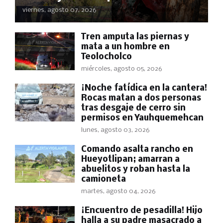
viernes, agosto 07, 2026
Tren amputa las piernas y
mata a un hombre en
Teolocholco
miércoles, agosto 05, 2026
​¡Noche fatídica en la cantera!
Rocas matan a dos personas
tras desgaje de cerro sin
permisos en Yauhquemehcan
lunes, agosto 03, 2026
Comando asalta rancho en
Hueyotlipan; amarran a
abuelitos y roban hasta la
camioneta
martes, agosto 04, 2026
​¡Encuentro de pesadilla! Hijo
halla a su padre masacrado a