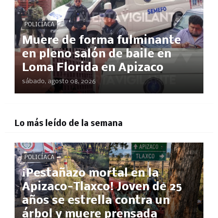
POLICÍACA
Muere de forma fulminante
en pleno salón de baile en
Loma Florida en Apizaco
sábado, agosto 08, 2026
Lo más leído de la semana
POLICÍACA
¡Pestañazo mortal en la
Apizaco-Tlaxco! Joven de 25
años se estrella contra un
árbol y muere prensada