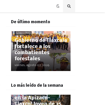
De último momento
GOBIERNO
Gobierno de Tlaxcala
fortalece a los
combatientes
forestales
viernes, agosto 07, 2026
POLICÍACA
Lo más leído de la semana
¡Pestañazo mortal
en la Apizaco-
Tlaxco! Joven de 25