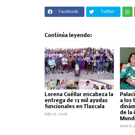
Facebook
Twitter
Continúa leyendo:
Lorena Cuéllar encabeza la
Palac
entrega de 13 mil ayudas
a los 
funcionales en Tlaxcala
dinámi
de la
July 22, 2026
Mundi
June 11,