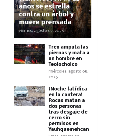
años se estrella
contra un árbol y
muere prensada
viernes, agosto 07, 2026
Tren amputa las
piernas y mata a
un hombre en
Teolocholco
miércoles, agosto 05,
2026
​¡Noche fatídica
en la cantera!
Rocas matan a
dos personas
tras desgaje de
cerro sin
permisos en
Yauhquemehcan